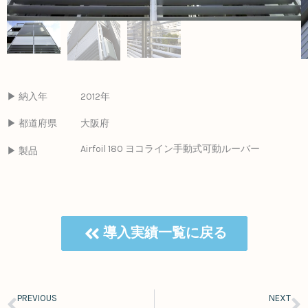
▶ 納入年
2012年
▶ 都道府県
大阪府
Airfoil 180 ヨコライン手動式可動ルーバー
▶ 製品
導入実績一覧に戻る
PREVIOUS
NEXT
Prev
N