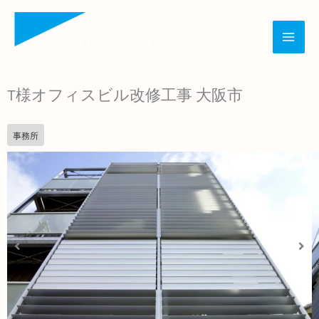
内
容
を
ス
T様オフィスビル改修工事 大阪市
キ
ッ
事務所
プ