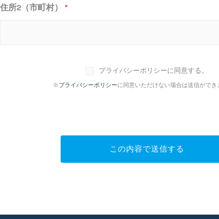
住所2（市町村）
*
チ
プライバシーポリシーに同意する。
ェ
※
プライバシーポリシー
に同意いただけない場合は送信ができ
ッ
ク
ボ
ッ
ク
この内容で送信する
ス
*