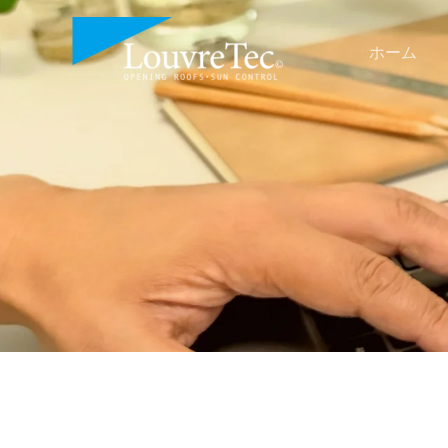
内
容
ホーム
を
ス
キ
ッ
プ