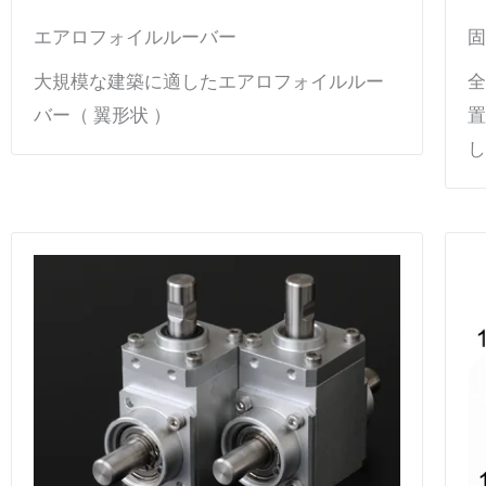
エアロフォイルルーバー
固
大規模な建築に適したエアロフォイルルー
全
バー（ 翼形状 ）
置
し