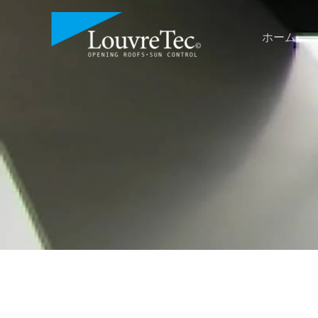
内
容
ホーム
を
ス
キ
ッ
プ