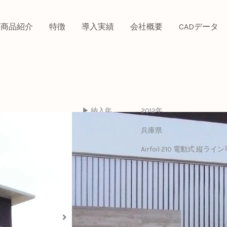
商品紹介
特徴
導入実績
会社概要
CADデータ
▶ 納入年
2012年
▶ 都道府県
兵庫県
Airfoil 210 電動式 縦
▶ 製品