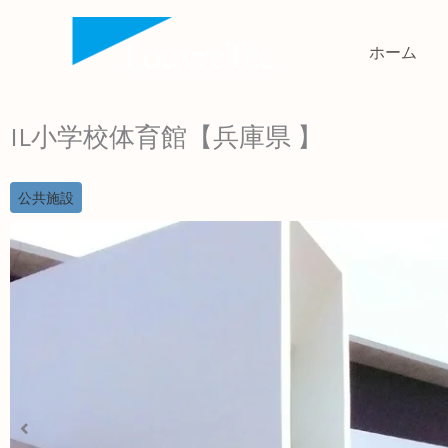
内
容
ホーム
を
ス
IL小学校体育館【兵庫県 】
キ
ッ
プ
公共施設