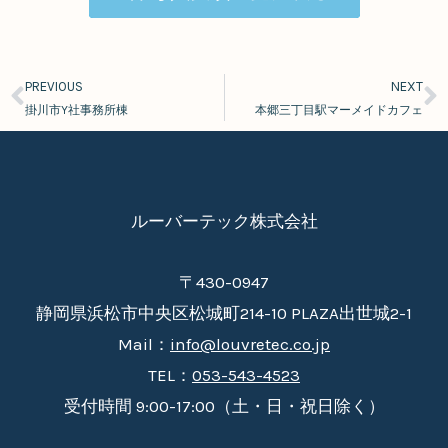
PREVIOUS
NEXT
Prev
N
掛川市Y社事務所棟
本郷三丁目駅マーメイドカフェ
ルーバーテック株式会社
〒430-0947
静岡県浜松市中央区松城町214-10 PLAZA出世城2-1
Mail：
info@louvretec.co.jp
TEL：
053-543-4523
受付時間 9:00-17:00（土・日・祝日除く）