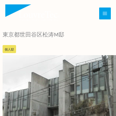
内
容
を
ス
東京都世田谷区松涛M邸
キ
ッ
個人邸
プ