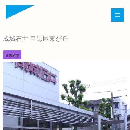
内
容
を
ス
成城石井 目黒区東が丘
キ
ッ
商業施設
プ