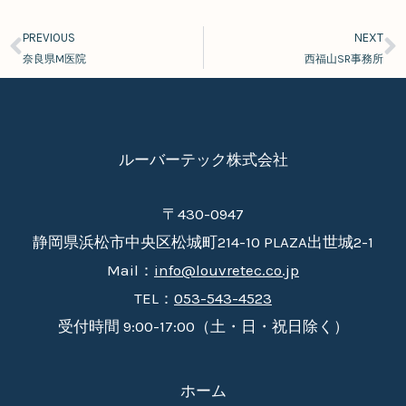
PREVIOUS
NEXT
Prev
N
奈良県M医院
西福山SR事務所
ルーバーテック株式会社
〒430-0947
静岡県浜松市中央区松城町214-10 PLAZA出世城2-1
Mail：
info@louvretec.co.jp
TEL：
053-543-4523
受付時間 9:00-17:00（土・日・祝日除く）
ホーム