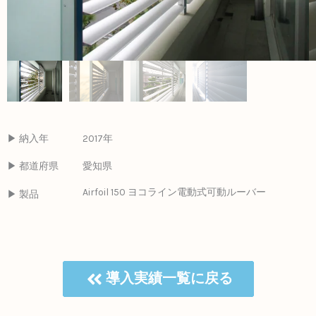
▶ 納入年
2017年
▶ 都道府県
愛知県
Airfoil 150 ヨコライン電動式可動ルーバー
▶ 製品
導入実績一覧に戻る