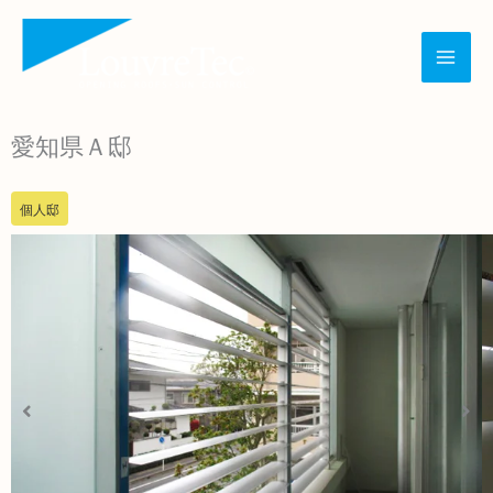
内
容
を
ス
愛知県Ａ邸
キ
ッ
個人邸
プ