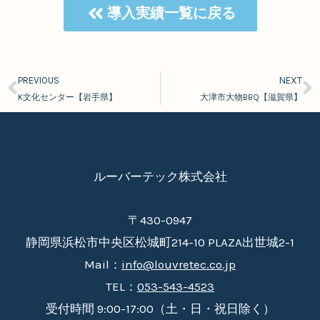
導入実績一覧に戻る
PREVIOUS
NEXT
Prev
N
K文化センター【岩手県】
大津市大物BBQ【滋賀県】
ルーバーテック株式会社
〒430-0947
静岡県浜松市中央区松城町214-10 PLAZA出世城2-1
Mail：
info@louvretec.co.jp
TEL：
053-543-4523
受付時間 9:00-17:00（土・日・祝日除く）