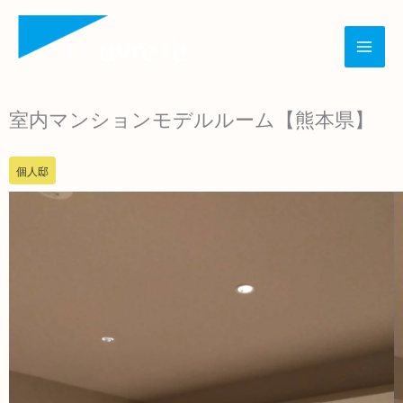
内
容
を
ス
室内マンションモデルルーム【熊本県】
キ
ッ
個人邸
プ