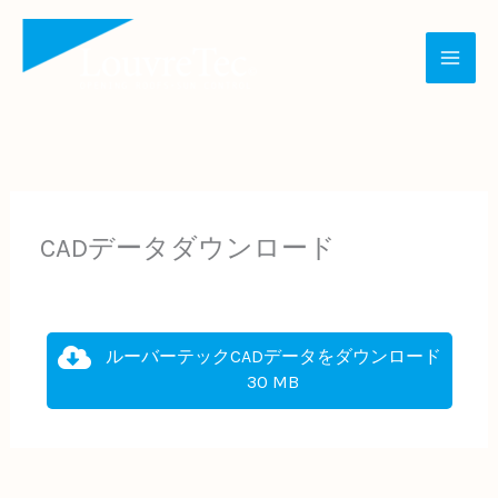
内
容
を
ス
キ
ッ
プ
CADデータダウンロード
ルーバーテックCADデータをダウンロード
30 MB